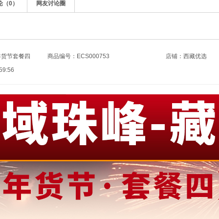
论（
0
）
网友讨论圈
年货节套餐四
商品编号：ECS000753
店铺：
西藏优选
9:56