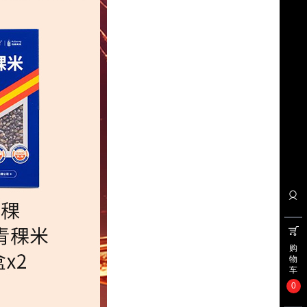
购
物
车
0