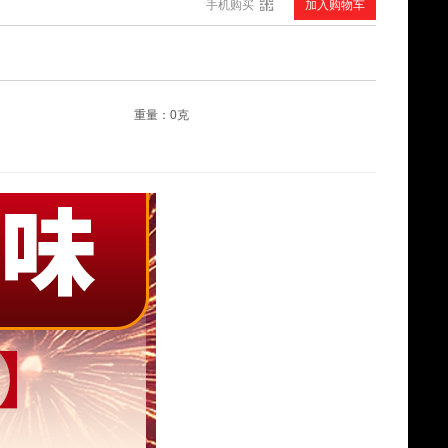
手机购买
加入购物车
雪域圣境·臧味年货节套餐二
¥300.00
重量：0克