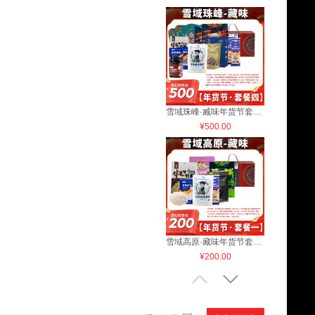
雪域珠峰·臧味年货节套餐四
¥500.00
雪域高原·藏味年货节套餐一
¥200.00