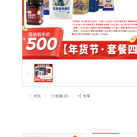
对比
收藏 (
0
)
分享