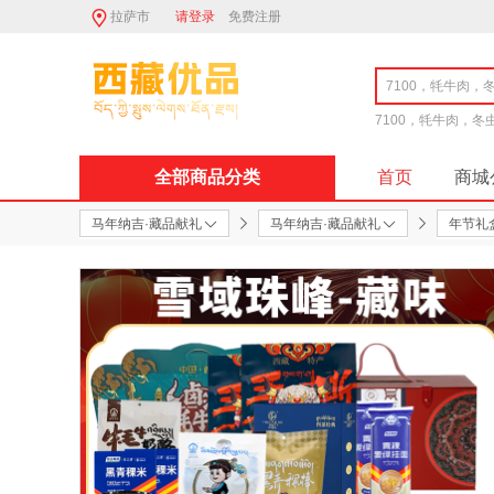
拉萨市
请登录
免费注册
7100，牦牛肉，
全部商品分类
首页
商城
马年纳吉·藏品献礼
马年纳吉·藏品献礼
年节礼