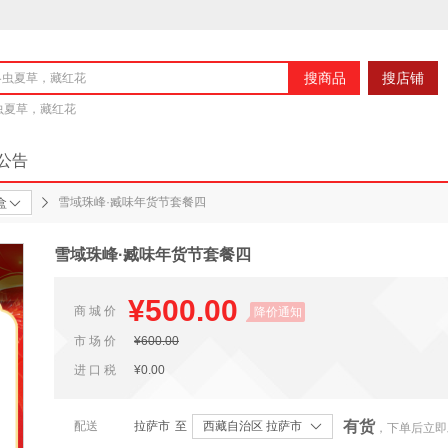
搜商品
搜店铺
冬虫夏草，藏红花
公告
雪域珠峰·臧味年货节套餐四
盒
雪域珠峰·臧味年货节套餐四
¥500.00
商 城 价
降价通知
市 场 价
¥600.00
进 口 税
¥0.00
有货
配送
拉萨市
至
西藏自治区 拉萨市
，下单后立即