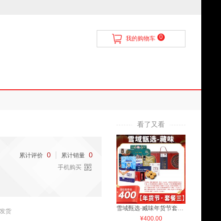
0
我的购物车
看了又看
0
0
累计评价
累计销量
手机购买
雪域甄选·臧味年货节套餐三
发货
¥400.00