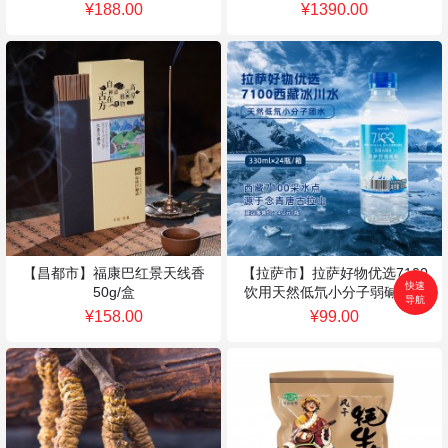
¥188.00
¥1390.00
【昌都市】福康巴红景天线香
【拉萨市】拉萨好物优选7100
快速
50g/盒
饮用天然低氘小分子弱碱性水
导航
330ml*24瓶/箱
首页
¥158.00
¥99.00
搜索
分类
购物车