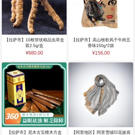
个人中心
【拉萨市】10根管状精品虫草盒
【拉萨市】高山牧歌风干牛肉五
装2.5g/盒
香味150g*2袋
¥680.00
¥156.00
【拉萨市】尼木古宝檀木方盒
【阿里地区】阿里雪绒印花披肩