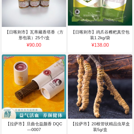
【日喀则市】瓦蒂藏香塔香（方
【日喀则市】鸡爪谷糌粑真空包
形包装）25个/盒
装1.2kg/袋
¥90.00
¥138.00
【拉萨市】旦曲仓益颜香 DQC
【拉萨市】20根管状精品虫草盒
—0007
装5g/盒