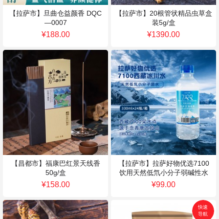
【拉萨市】旦曲仓益颜香 DQC
【拉萨市】20根管状精品虫草盒
—0007
装5g/盒
¥188.00
¥1390.00
【昌都市】福康巴红景天线香
【拉萨市】拉萨好物优选7100
50g/盒
饮用天然低氘小分子弱碱性水
330ml*24瓶/箱
¥158.00
¥99.00
快速
导航