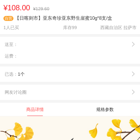
¥108.00
¥129.60
【日喀则市】亚东奇珍亚东野生崖蜜10g*8支/盒
自营
1人已买
库存
99
西藏自治区 拉萨市
送至：
运费：
已选：
1个
网友讨论圈
商品详情
规格参数