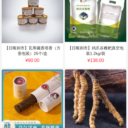
【日喀则市】瓦蒂藏香塔香（方
【日喀则市】鸡爪谷糌粑真空包
形包装）25个/盒
装1.2kg/袋
¥90.00
¥138.00