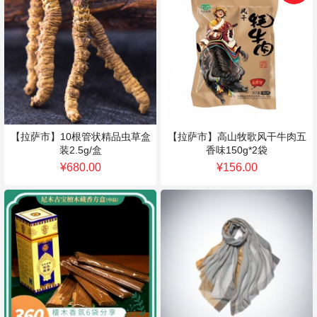
首页
搜索
分类
购物车
个人中心
【拉萨市】10根管状精品虫草盒
【拉萨市】高山牧歌风干牛肉五
装2.5g/盒
香味150g*2袋
¥680.00
¥156.00