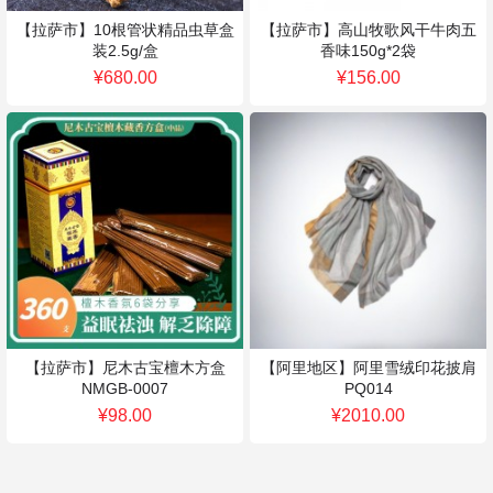
【拉萨市】10根管状精品虫草盒
【拉萨市】高山牧歌风干牛肉五
装2.5g/盒
香味150g*2袋
¥680.00
¥156.00
【拉萨市】尼木古宝檀木方盒
【阿里地区】阿里雪绒印花披肩
NMGB-0007
PQ014
¥98.00
¥2010.00