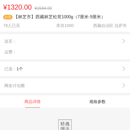
¥1320.00
¥1584.00
【林芝市】西藏林芝松茸1000g（7厘米-9厘米）
自营
78人已买
库存
1000
西藏自治区 拉萨市
送至：
运费：
已选：
1个
网友讨论圈
商品详情
规格参数