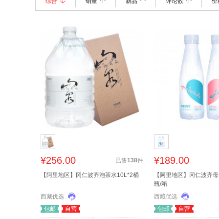
综合
销量
新品
评论数
价
¥256.00
¥189.00
已售
138
件
【阿里地区】冈仁波齐泡茶水10L*2桶
【阿里地区】冈仁波齐母婴水
瓶/箱
西藏优选
西藏优选
包邮
自营
包邮
自营