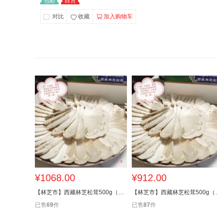
包邮
自营
对比
收藏
加入购物车
¥1068.00
¥912.00
【林芝市】西藏林芝松茸500g（12厘米以上）
【林芝市】西藏林
已售
69
件
已售
87
件