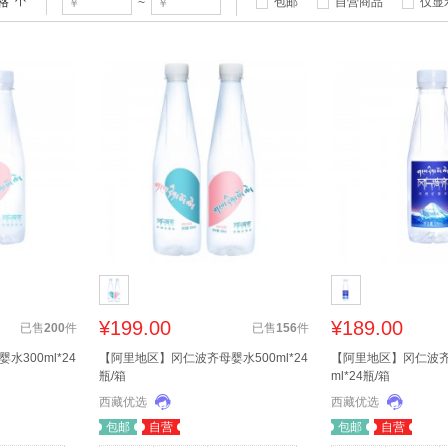
格
包邮
自营商品
仅显
~
¥199.00
¥189.00
已售
200
件
已售
156
件
300ml*24
【阿里地区】冈仁波齐母婴水500ml*24
【阿里地区】冈仁波齐
瓶/箱
ml*24瓶/箱
西藏优选
西藏优选
包邮
自营
包邮
自营