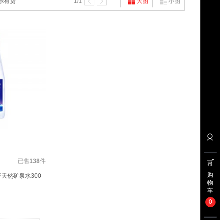
示有货
1
/1
大图
小图
已售
138
件
购
天然矿泉水300
物
车
0