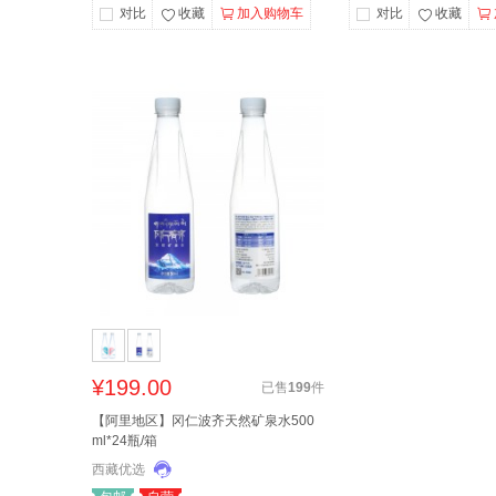
对比
收藏
加入购物车
对比
收藏
¥199.00
已售
199
件
【阿里地区】冈仁波齐天然矿泉水500
ml*24瓶/箱
西藏优选