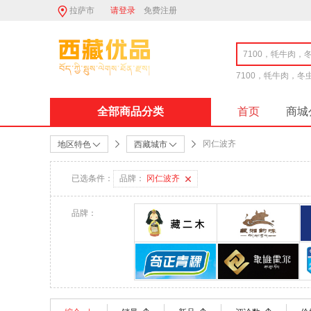
拉萨市
请登录
免费注册
7100，牦牛肉，
全部商品分类
首页
商城
冈仁波齐
地区特色
西藏城市
已选条件：
品牌：
冈仁波齐
品牌：
藏二木
藏湘韵味
奇正青稞
象雄霍尔