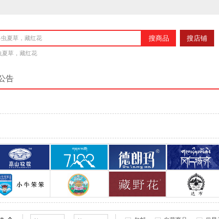
搜商品
搜店铺
冬虫夏草，藏红花
公告
高山牧歌
7100
德朗玛
冈仁波齐
小牛笨笨
雪域康桑
藏野花
达布