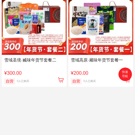
雪域圣境·臧味年货节套餐二
雪域高原·藏味年货节套餐一
快速
¥300.00
¥200.00
导航
首页
自营
自营
0人已购买
0人已购买
搜索
分类
购物车
个人中心