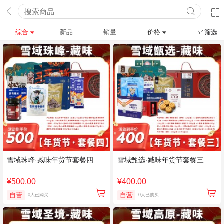
综合
新品
销量
价格
筛选
雪域珠峰·臧味年货节套餐四
雪域甄选·臧味年货节套餐三
¥500.00
¥400.00
自营
自营
0人已购买
0人已购买